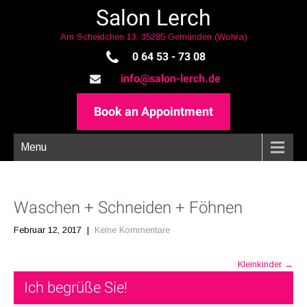
Salon Lerch
Am Scheidchen 13, 35285 Gemünden (Wohra)
0 64 53 - 73 08
info@salon-lerch.de
Book an Appointment
Menu
Waschen + Schneiden + Föhnen
Februar 12, 2017
|
Keine Kommentare
Post
Kleinkinder
→
navigation
Ich begrüße Sie!