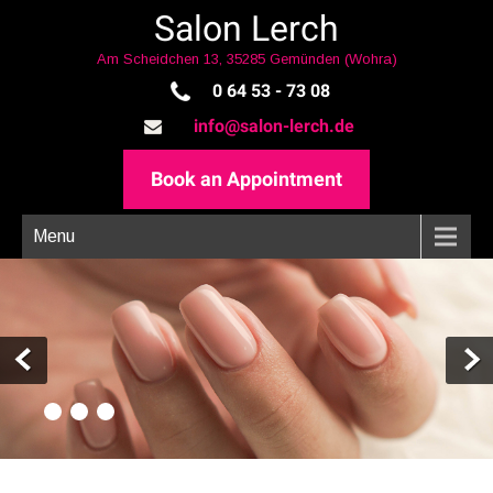
Salon Lerch
Am Scheidchen 13, 35285 Gemünden (Wohra)
0 64 53 - 73 08
info@salon-lerch.de
Book an Appointment
Menu