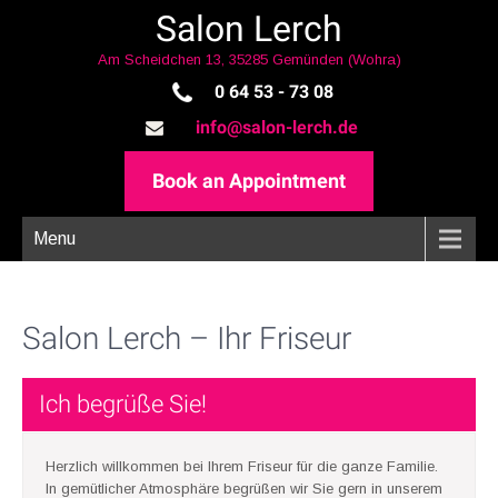
Salon Lerch
Am Scheidchen 13, 35285 Gemünden (Wohra)
0 64 53 - 73 08
info@salon-lerch.de
Book an Appointment
Menu
Salon Lerch – Ihr Friseur
Ich begrüße Sie!
Herzlich willkommen bei Ihrem Friseur für die ganze Familie.
In gemütlicher Atmosphäre begrüßen wir Sie gern in unserem