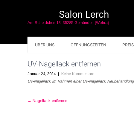
Salon Lerch
Am Scheidchen 13, 35285 Gemünden (Wohra)
ÜBER UNS
ÖFFNUNGSZEITEN
PREIS
UV-Nagellack entfernen
Januar 24, 2024
|
Keine Kommentare
UV-Nagellack im Rahmen einer UV-Nagellack Neubehandlung 
Post
←
Nagellack entfernen
navigation