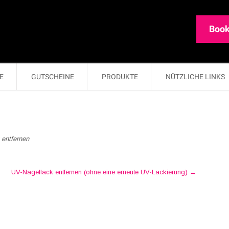
Book
E
GUTSCHEINE
PRODUKTE
NÜTZLICHE LINKS
entfernen
UV-Nagellack entfernen (ohne eine erneute UV-Lackierung)
→