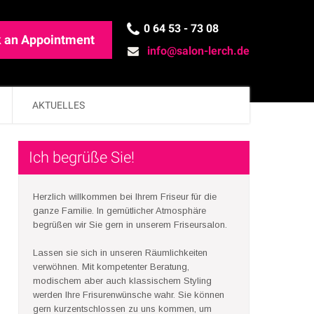
0 64 53 - 73 08
 an Appointment
info@salon-lerch.de
AKTUELLES
Ich begrüße Sie!
Herzlich willkommen bei Ihrem Friseur für die
ganze Familie. In gemütlicher Atmosphäre
begrüßen wir Sie gern in unserem Friseursalon.
Lassen sie sich in unseren Räumlichkeiten
verwöhnen. Mit kompetenter Beratung,
modischem aber auch klassischem Styling
werden Ihre Frisurenwünsche wahr. Sie können
gern kurzentschlossen zu uns kommen, um