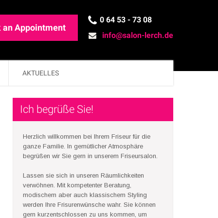
0 64 53 - 73 08
 an Appointment
info@salon-lerch.de
AKTUELLES
Ich begrüße Sie!
Herzlich willkommen bei Ihrem Friseur für die
ganze Familie. In gemütlicher Atmosphäre
begrüßen wir Sie gern in unserem Friseursalon.
Lassen sie sich in unseren Räumlichkeiten
verwöhnen. Mit kompetenter Beratung,
modischem aber auch klassischem Styling
werden Ihre Frisurenwünsche wahr. Sie können
gern kurzentschlossen zu uns kommen, um