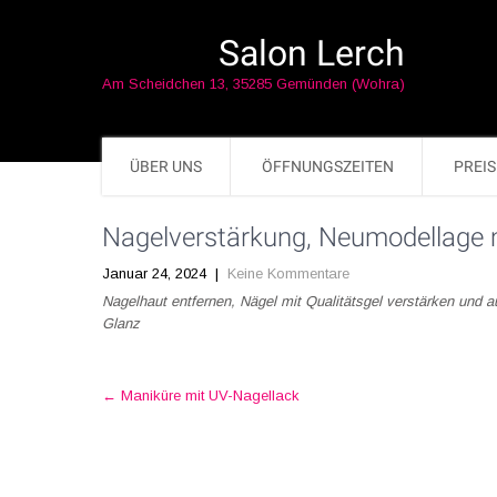
Salon Lerch
Am Scheidchen 13, 35285 Gemünden (Wohra)
ÜBER UNS
ÖFFNUNGSZEITEN
PREIS
Nagelverstärkung, Neumodellage m
Januar 24, 2024
|
Keine Kommentare
Nagelhaut entfernen, Nägel mit Qualitätsgel verstärken und a
Glanz
Post
←
Maniküre mit UV-Nagellack
navigation