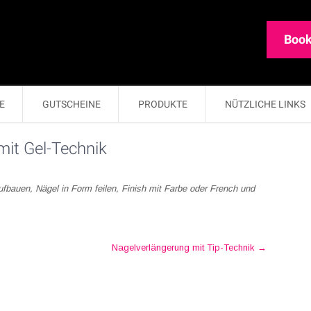
Book
E
GUTSCHEINE
PRODUKTE
NÜTZLICHE LINKS
it Gel-Technik
ufbauen, Nägel in Form feilen, Finish mit Farbe oder French und
Nagelverlängerung mit Tip-Technik
→