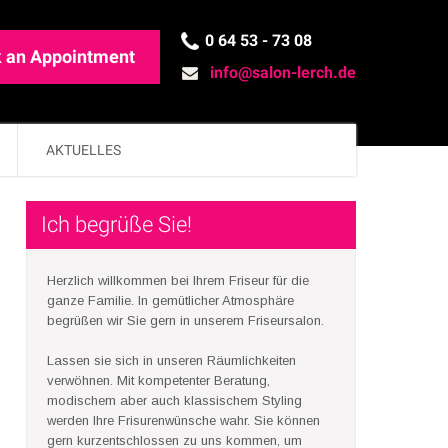
0 64 53 - 73 08
 an Appointment
info@salon-lerch.de
AKTUELLES
Ich begrüße Sie!
Herzlich willkommen bei Ihrem Friseur für die
ganze Familie. In gemütlicher Atmosphäre
begrüßen wir Sie gern in unserem Friseursalon.
Lassen sie sich in unseren Räumlichkeiten
verwöhnen. Mit kompetenter Beratung,
modischem aber auch klassischem Styling
werden Ihre Frisurenwünsche wahr. Sie können
gern kurzentschlossen zu uns kommen, um