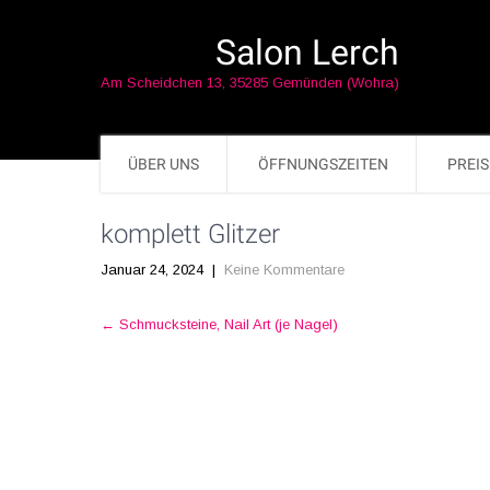
Salon Lerch
Am Scheidchen 13, 35285 Gemünden (Wohra)
ÜBER UNS
ÖFFNUNGSZEITEN
PREIS
komplett Glitzer
Januar 24, 2024
|
Keine Kommentare
Post
←
Schmucksteine, Nail Art (je Nagel)
navigation