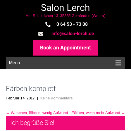
Salon Lerch
Am Scheidchen 13, 35285 Gemünden (Wohra)
0 64 53 - 73 08
info@salon-lerch.de
Book an Appointment
Menu
Färben komplett
Februar 14, 2017
|
Keine Kommentare
Post
←
Waschen, föhnen, wenig Aufwand
Färben, wenn mehr Aufwand
→
navigation
Ich begrüße Sie!