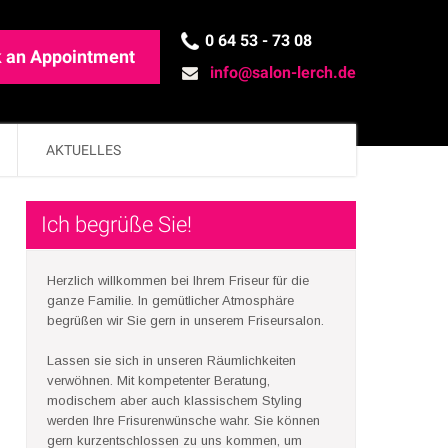
0 64 53 - 73 08
 an Appointment
info@salon-lerch.de
AKTUELLES
Ich begrüße Sie!
Herzlich willkommen bei Ihrem Friseur für die
ganze Familie. In gemütlicher Atmosphäre
begrüßen wir Sie gern in unserem Friseursalon.
Lassen sie sich in unseren Räumlichkeiten
verwöhnen. Mit kompetenter Beratung,
modischem aber auch klassischem Styling
werden Ihre Frisurenwünsche wahr. Sie können
gern kurzentschlossen zu uns kommen, um