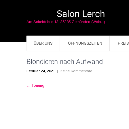
Salon Lerch
Am Scheidchen 13, 35285 Gemünden (Wohra)
ÜBER UNS
ÖFFNUNGSZEITEN
PREIS
Blondieren nach Aufwand
Februar 24, 2021
|
Keine Kommentare
Post
←
Tönung
navigation