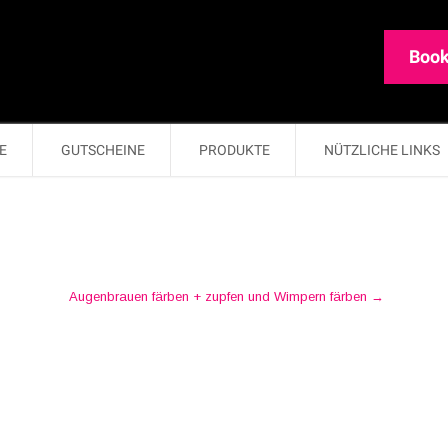
Book
E
GUTSCHEINE
PRODUKTE
NÜTZLICHE LINKS
Augenbrauen färben + zupfen und Wimpern färben
→