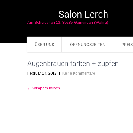
Salon Lerch
Am Scheidchen 13, 35285 Gemünden (Wohra)
ÜBER UNS
ÖFFNUNGSZEITEN
PREIS
Augenbrauen färben + zupfen
Februar 14, 2017
|
Keine Kommentare
Post
←
Wimpern färben
navigation