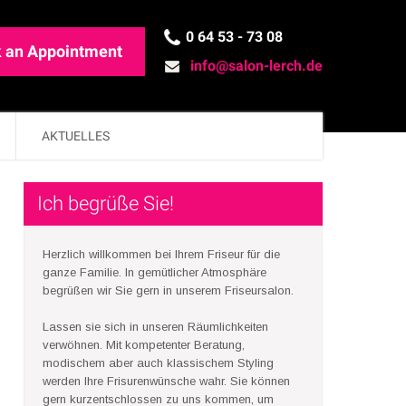
0 64 53 - 73 08
 an Appointment
info@salon-lerch.de
AKTUELLES
Ich begrüße Sie!
Herzlich willkommen bei Ihrem Friseur für die
ganze Familie. In gemütlicher Atmosphäre
begrüßen wir Sie gern in unserem Friseursalon.
Lassen sie sich in unseren Räumlichkeiten
verwöhnen. Mit kompetenter Beratung,
modischem aber auch klassischem Styling
werden Ihre Frisurenwünsche wahr. Sie können
gern kurzentschlossen zu uns kommen, um