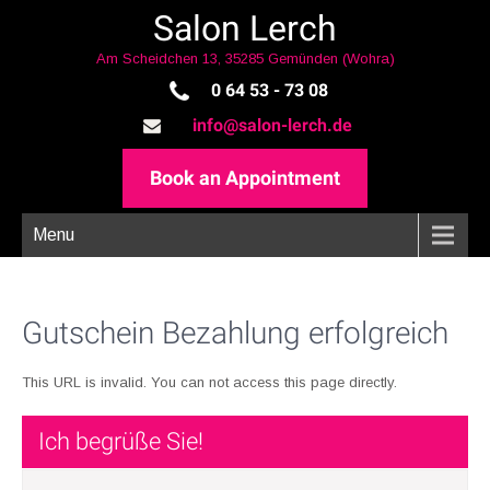
Salon Lerch
Am Scheidchen 13, 35285 Gemünden (Wohra)
0 64 53 - 73 08
info@salon-lerch.de
Book an Appointment
Menu
Gutschein Bezahlung erfolgreich
This URL is invalid. You can not access this page directly.
Ich begrüße Sie!